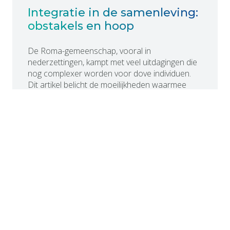
Integratie in de samenleving:
obstakels en hoop
De Roma-gemeenschap, vooral in
nederzettingen, kampt met veel uitdagingen die
nog complexer worden voor dove individuen.
Dit artikel belicht de moeilijkheden waarmee
dove Roma-jongeren en -volwassenen te
maken krijgen terwijl ze hun plaats proberen te
vinden in twee werelden: de
Dovengemeenschap en de Roma-
gemeenschap, waar traditionele waarden en
gewoonten vaak botsen met de behoeften en
rechten van dove individuen.
Het leven in Roma-nederzettingen vormt een
extra obstakel voor dove Roma. In deze
gemeenschappen is het moeilijk voor dove
individuen om steun of begrip te vinden. René
Červenak, een jonge man uit een nederzetting,