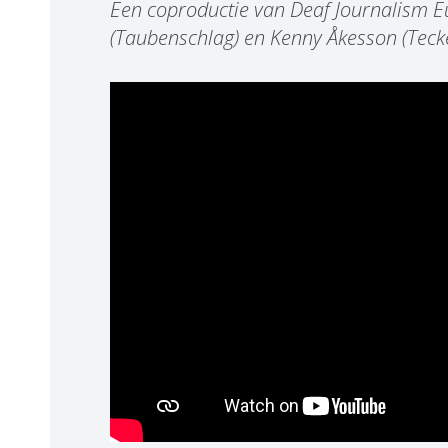
Een coproductie van Deaf Journalism E
(Taubenschlag) en Kenny Åkesson (Teck