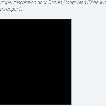
urope, geschreven door Dennis Hoogeveen (DNieuws),
enrapport).