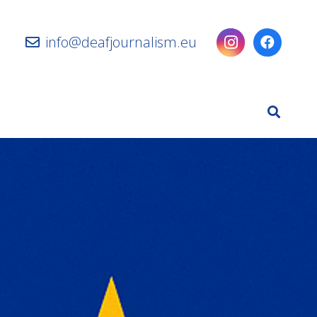
info@deafjournalism.eu