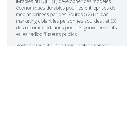
livrables du DJE : (1) développer des modèles
économiques durables pour les entreprises de
médias dirigées par des Sourds ; (2) un plan
marketing ciblant les personnes sourdes ; et (3)
des recommandations pour les gouvernements
et les radiodiffuseurs publics.
Restez à l’écoute ! Ces trois livrables seront
bientôt publiés sur le site web du DJE !
Nouvel article sur le mouvement antiraciste
dans les communautés sourdes européennes
En octobre 2024, un atelier sur la lutte contre le
racisme a eu lieu en Flandre, animé par Lydia
Gratis (Irlande) et Romel Belcher (Suède) de
Saved By the Sign. Organisé par Visual Box, une
société de médias pour les personnes sourdes
en Flandre, l’atelier était exclusivement destiné
aux personnes sourdes racisées (BIPOC).
« BIPOC » signifie « Noirs, Autochtones et