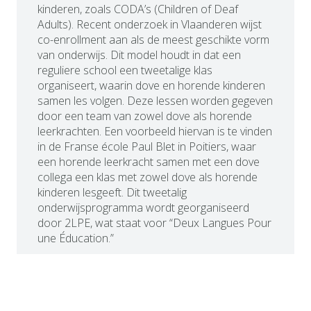
kinderen, zoals CODA’s (Children of Deaf
Adults). Recent onderzoek in Vlaanderen wijst
co-enrollment aan als de meest geschikte vorm
van onderwijs. Dit model houdt in dat een
reguliere school een tweetalige klas
organiseert, waarin dove en horende kinderen
samen les volgen. Deze lessen worden gegeven
door een team van zowel dove als horende
leerkrachten. Een voorbeeld hiervan is te vinden
in de Franse école Paul Blet in Poitiers, waar
een horende leerkracht samen met een dove
collega een klas met zowel dove als horende
kinderen lesgeeft. Dit tweetalig
onderwijsprogramma wordt georganiseerd
door 2LPE, wat staat voor “Deux Langues Pour
une Éducation.”
Erwan Bourbon, een oud-leerling van deze
school, deelt zijn ervaring: “Co-enrollment was
voor mij heel positief. We zaten niet alleen met
dove kinderen in de klas, maar ook met horende