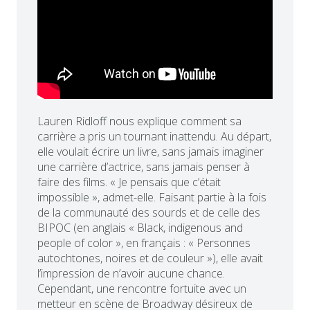
Lauren Ridloff nous explique comment sa
carrière a pris un tournant inattendu. Au départ,
elle voulait écrire un livre, sans jamais imaginer
une carrière d’actrice, sans jamais penser à
faire des films. « Je pensais que c’était
impossible », admet-elle. Faisant partie à la fois
de la communauté des sourds et de celle des
BIPOC (en anglais « Black, indigenous and
people of color », en français : « Personnes
autochtones, noires et de couleur »), elle avait
l’impression de n’avoir aucune chance.
Cependant, une rencontre fortuite avec un
metteur en scène de Broadway désireux de