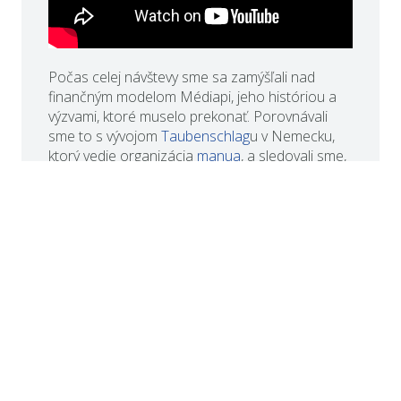
Počas celej návštevy sme sa zamýšľali nad
finančným modelom Médiapi, jeho históriou a
výzvami, ktoré muselo prekonať. Porovnávali
sme to s vývojom
Taubenschlag
u v Nemecku,
ktorý vedie organizácia
manua
, a sledovali sme,
aké rôzne podoby môžu mať médiá
nepočujúcich v Európe. Táto rôznorodosť je
dôvodom na oslavu – vytvára príležitosti na
prepojenie, zdieľanie a vzájomné učenie sa.
Lekcie, ktoré sme si odniesli z Médiapi a z
Paríža, budú formovať našu ďalšiu cestu. Tešíme
sa, ako sa bude ďalej rozvíjať žurnalistika
nepočujúcich, projekt DJE a jeho vplyv naprieč
Európou. Tento zážitok len posilnil naše
odhodlanie budovať silnejšiu a prepojenejšiu
mediálnu komunitu nepočujúcich.