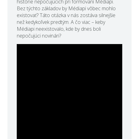
histórie nepočujúcich pri formovaní Médiapi.
Bez týchto základov by Médiapi vôbec mohlo
existovať? Táto otázka v nás zostáva silnejšie
než kedykoľvek predtým. A čo viac – keby
Médiapi neexistovalo, kde by dnes boli
nepočujúci novinári?