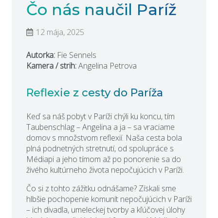
Čo nás naučil Paríž
12 mája, 2025
Autorka:
Fie Sennels
Kamera / strih:
Angelina Petrova
Reflexie z cesty do Paríža
Keď sa náš pobyt v Paríži chýli ku koncu, tím
Taubenschlag – Angelina a ja – sa vraciame
domov s množstvom reflexií. Naša cesta bola
plná podnetných stretnutí, od spolupráce s
Médiapi a jeho tímom až po ponorenie sa do
živého kultúrneho života nepočujúcich v Paríži.
Čo si z tohto zážitku odnášame? Získali sme
hlbšie pochopenie komunít nepočujúcich v Paríži
– ich divadla, umeleckej tvorby a kľúčovej úlohy